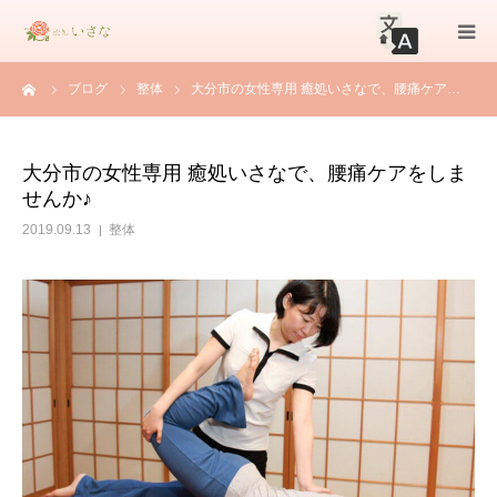
ーム
ブログ
整体
大分市の女性専用 癒処いさなで、腰痛ケア…
初めての方へ
メニュー
大分市の女性専用 癒処いさなで、腰痛ケアをしま
せんか♪
店舗情報
2019.09.13
整体
ブログ
お知らせ
お問合せ
WEB予約