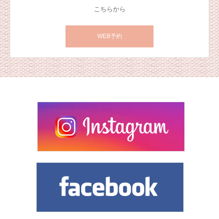
こちらから
WEB予約