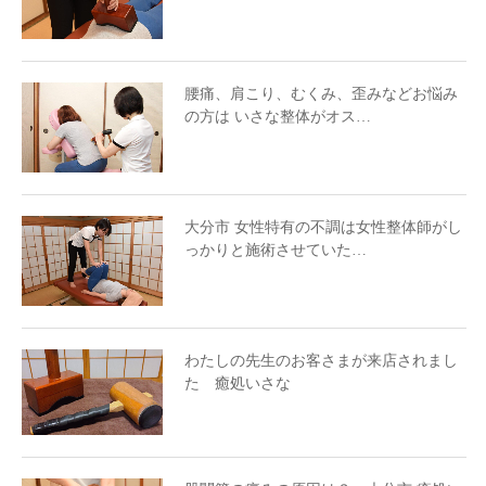
腰痛、肩こり、むくみ、歪みなどお悩み
の方は いさな整体がオス…
大分市 女性特有の不調は女性整体師がし
っかりと施術させていた…
わたしの先生のお客さまが来店されまし
た 癒処いさな