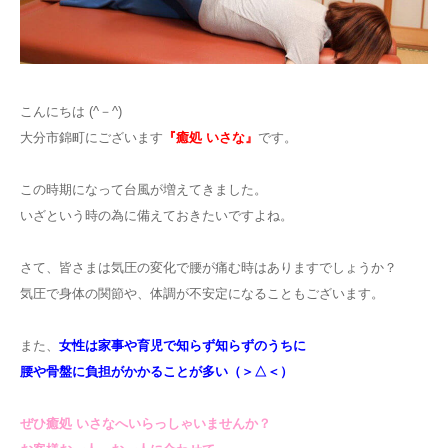
こんにちは (^－^)
大分市錦町にございます
『癒処 いさな』
です。
この時期になって台風が増えてきました。
いざという時の為に備えておきたいですよね。
さて、皆さまは気圧の変化で腰が痛む時はありますでしょうか？
気圧で身体の関節や、体調が不安定になることもございます。
また、
女性は家事や育児で知らず知らずのうちに
腰や骨盤に負担がかかることが多い（＞△＜）
ぜひ癒処 いさなへいらっしゃいませんか？