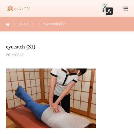
ーム
ブログ
eyecatch (31)
初めての方へ
メニュー
eyecatch (31)
2019.08.29
店舗情報
ブログ
お知らせ
お問合せ
WEB予約